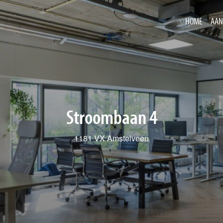
HOME
AAN
Stroombaan 4
1181 VX Amstelveen