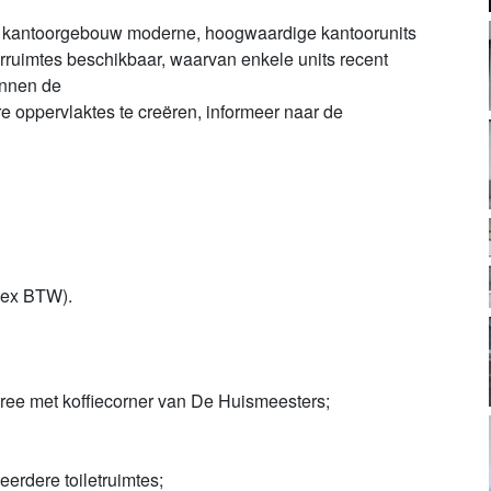
et kantoorgebouw moderne, hoogwaardige kantoorunits
orruimtes beschikbaar, waarvan enkele units recent
unnen de
 oppervlaktes te creëren, informeer naar de
r (ex BTW).
tree met koffiecorner van De Huismeesters;
erdere toiletruimtes;