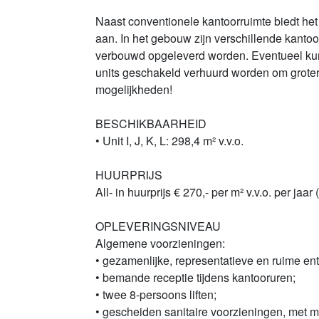
Naast conventionele kantoorruimte biedt h
aan. In het gebouw zijn verschillende kanto
verbouwd opgeleverd worden. Eventueel k
units geschakeld verhuurd worden om grotere
mogelijkheden!
BESCHIKBAARHEID
• Unit I, J, K, L: 298,4 m² v.v.o.
HUURPRIJS
All- in huurprijs € 270,- per m² v.v.o. per jaa
OPLEVERINGSNIVEAU
Algemene voorzieningen:
• gezamenlijke, representatieve en ruime en
• bemande receptie tijdens kantooruren;
• twee 8-persoons liften;
• gescheiden sanitaire voorzieningen, met me