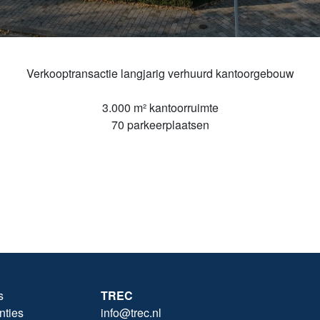
Verkooptransactie langjarig verhuurd kantoorgebouw
3.000 m² kantoorruimte
70 parkeerplaatsen
s
TREC
nties
info@trec.nl