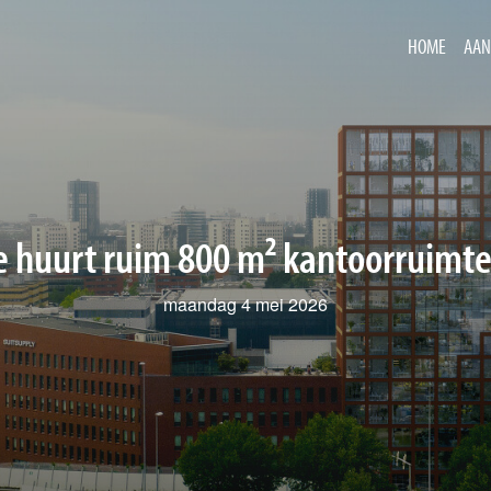
HOME
AAN
 huurt ruim 800 m² kantoorruimte 
maandag 4 mei 2026