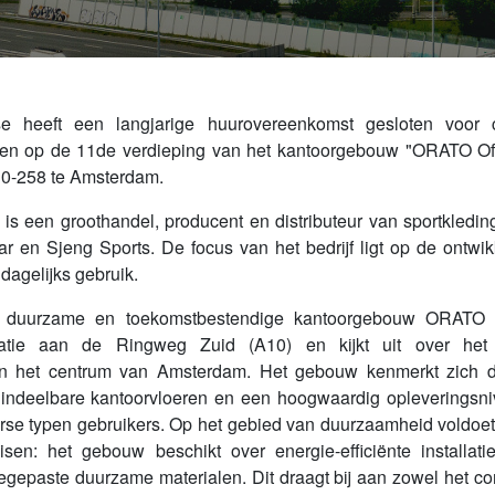
 heeft een langjarige huurovereenkomst gesloten voor c
gen op de 11de verdieping van het kantoorgebouw "ORATO Off
-258 te Amsterdam.
s een groothandel, producent en distributeur van sportkledi
r en Sjeng Sports. De focus van het bedrijf ligt op de ontwik
dagelijks gebruik.
 duurzame en toekomstbestendige kantoorgebouw ORATO O
catie aan de Ringweg Zuid (A10) en kijkt uit over he
n het centrum van Amsterdam. Het gebouw kenmerkt zich do
ele indeelbare kantoorvloeren en een hoogwaardig opleveringsniv
rse typen gebruikers. Op het gebied van duurzaamheid voldoe
en: het gebouw beschikt over energie-efficiënte installa
egepaste duurzame materialen. Dit draagt bij aan zowel het co