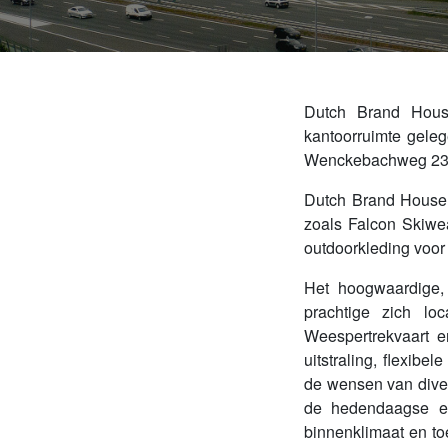
Dutch Brand House
kantoorruimte gele
Wenckebachweg 230
Dutch Brand House i
zoals Falcon Skiwea
outdoorkleding voor 
Het hoogwaardige,
prachtige zich lo
Weespertrekvaart e
uitstraling, flexib
de wensen van dive
de hedendaagse eis
binnenklimaat en to