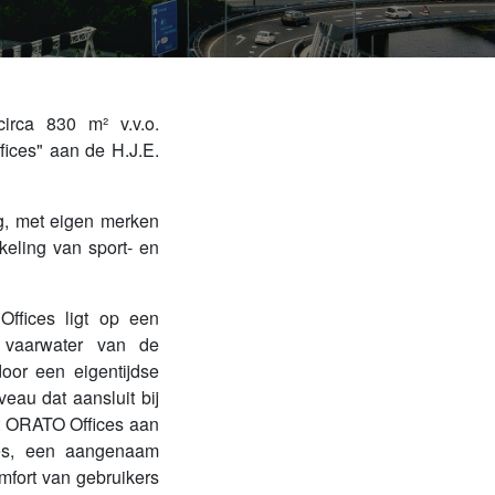
irca 830 m² v.v.o.
ices" aan de H.J.E.
ng, met eigen merken
keling van sport- en
ffices ligt op een
t vaarwater van de
or een eigentijdse
eau dat aansluit bij
t ORATO Offices aan
ties, een aangenaam
mfort van gebruikers