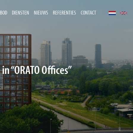
BOD
DIENSTEN
NIEUWS
REFERENTIES
CONTACT
in “ORATO Offices”