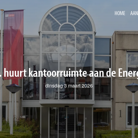
HOME
AAN
. huurt kantoorruimte aan de Ener
dinsdag 3 maart 2026