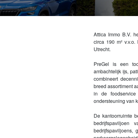
Attica Immo B.V. h
circa 190 m² v.v.o
Utrecht.
PreGel is een too
ambachtelijk ijs, pa
combineert decenni
breed assortiment a
in de foodservice 
ondersteuning van k
De kantoorruimte be
bedrijfspaviljoe
bedrijfspaviljoens
parkeergelegenheid de