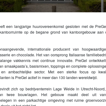
eeft een langjarige huurovereenkomst gesloten met de PreGe
. kantoorruimte op de begane grond van kantoorgebouw aan
naangevende, internationale producent van hoogwaardige
tisserie en chocolade. Het van oorsprong Italiaanse familiebedrij
alange vakkennis met continue innovatie. PreGel ontwikkel
an smaakpasta’s, basismixen, toppings en complete oplossinge
en ambachtelijke sector. Met een sterke focus op kwalite
lanten is PreGel actief in meer dan 130 landen wereldwijd.
vindt zich op bedrijventerrein Lage Weide in Utrecht-Noord,
n van twee bouwlagen. Het gebouw maakt deel uit va
, gelegen in een parkachtige omgeving met ruime groenvoorzi
els uit het zicht ligt.