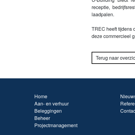
receptie, bedrijfsr
laadpalen.
TREC heeft tijdens 
deze commercieel ge
Terug naar overzic
Home
Nieuw
Aan- en verhuur
Refere
Beleggingen
Contac
Beheer
Projectmanagement