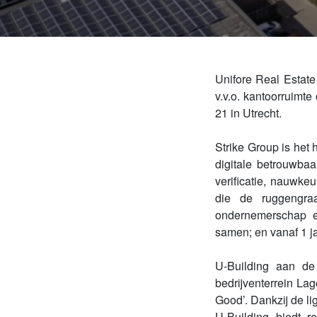
Unifore Real Estate
v.v.o. kantoorruimt
21 in Utrecht.
Strike Group is het
digitale betrouwba
verificatie, nauwkeu
die de ruggengraa
ondernemerschap en
samen; en vanaf 1 j
U-Building aan d
bedrijventerrein La
Good’. Dankzij de li
U-Building biedt r