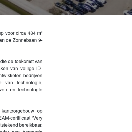
up voor circa 484 m²
 aan de Zonnebaan 9-
 die de toekomst van
ken van veilige ID-
ontwikkelen bedrijven
e van technologie,
wen en technologie
 kantoorgebouw op
AM-certificaat ‘Very
itstekend bereikbaar.
aronder een bemande