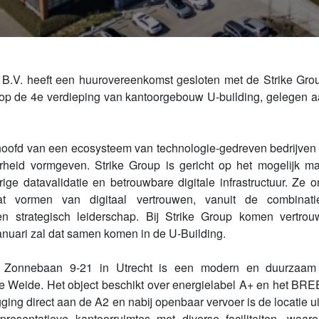
 B.V. heeft een huurovereenkomst gesloten met de Strike Gro
e op de 4e verdieping van kantoorgebouw U-building, gelegen
 hoofd van een ecosysteem van technologie-gedreven bedrijven
arheid vormgeven. Strike Group is gericht op het mogelijk ma
rige datavalidatie en betrouwbare digitale infrastructuur. Ze 
t vormen van digitaal vertrouwen, vanuit de combinati
 strategisch leiderschap. Bij Strike Group komen vertrou
anuari zal dat samen komen in de U-Building.
e Zonnebaan 9-21 in Utrecht is een modern en duurzaam
ge Weide. Het object beschikt over energielabel A+ en het BREE
gging direct aan de A2 en nabij openbaar vervoer is de locatie u
epresentatieve kantoorruimtes met diverse faciliteiten, wa