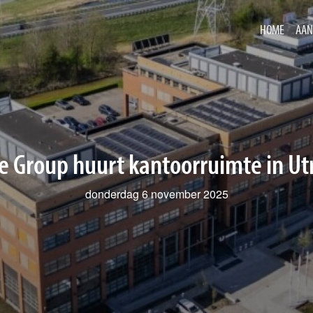
HOME
AAN
ke Group huurt kantoorruimte in Ut
donderdag 6 november 2025